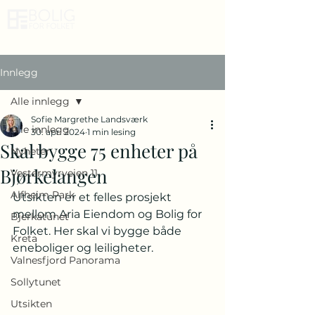
Innlegg
Alle innlegg
Sofie Margrethe Landsværk
Alle innlegg
30. apr. 2024
1 min lesing
Skal bygge 75 enheter på
Nyheter
Bjørkelangen
Vestermyrveien 11
Alfheim Park
Utsikten er et felles prosjekt 
mellom Aria Eiendom og Bolig for 
Bjerkatunet
Folket. Her skal vi bygge både 
Kreta
eneboliger og leiligheter.
Valnesfjord Panorama
Sollytunet
Utsikten