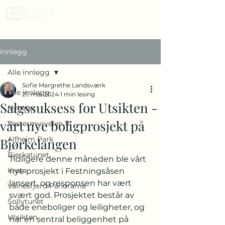
Innlegg
Alle innlegg
Sofie Margrethe Landsværk
Alle innlegg
21. mai 2024
1 min lesing
Salgssuksess for Utsikten -
Nyheter
vårt nye boligprosjekt på
Vestermyrveien 11
Alfheim Park
Bjørkelangen
Bjerkatunet
Tidligere denne måneden ble vårt 
Kreta
nye prosjekt i Festningsåsen 
lansert, og responsen har vært 
Valnesfjord Panorama
svært god. Prosjektet består av 
Sollytunet
både eneboliger og leiligheter, og 
Utsikten
har en sentral beliggenhet på 