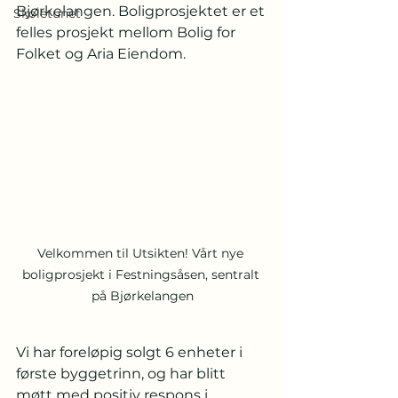
Bjørkelangen. Boligprosjektet er et 
Skoletunet
felles prosjekt mellom Bolig for 
Folket og Aria Eiendom. 
Velkommen til Utsikten! Vårt nye 
boligprosjekt i Festningsåsen, sentralt 
på Bjørkelangen
Vi har foreløpig solgt 6 enheter i 
første byggetrinn, og har blitt 
møtt med positiv respons i 